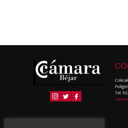
CO
C/Alca
Polígo
Tel: 9
camar