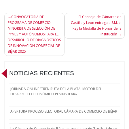
Navegación
CONVOCATORIA DEL
El Consejo de Cámaras de
PROGRAMA DE COMERCIO
Castilla y León entrega a S.M. el
de
MINORISTA DE SELECCIÓN DE
Rey la Medalla de Honor de la
entradas
PYMES Y AUTÓNOMOS PARA EL
institución
DESARROLLO DE DIAGNÓSTICOS
DE INNOVACIÓN COMERCIAL DE
BÉJAR 2025
NOTICIAS RECIENTES
JORNADA ONLINE “TREN RUTA DE LA PLATA: MOTOR DEL
DESARROLLO ECONÓMICO PENINSULAR»
APERTURA PROCESO ELECTORAL CÁMARA DE COMERCIO DE BÉJAR
La Cámara de Comercio de Béjar acoge el debate “Las Fortalezas